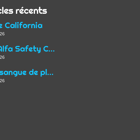
cles récents
e California
026
Une Alfa Safety Car
026
Purosangue de plus
026