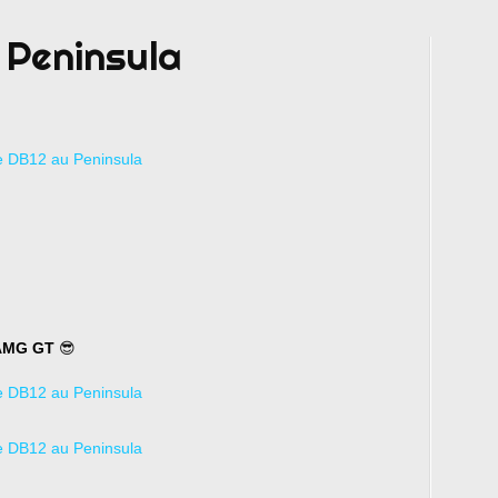
 Peninsula
AMG GT
😎