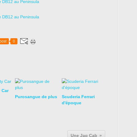
post
0
 Car
Purosangue de plus
Scuderia Ferrari
d'époque
Une Jag Cab