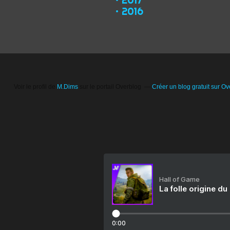
2016
Voir le profil de
M.Dims
sur le portail Overblog
Créer un blog gratuit sur Ov
Hall of Game
La folle origine du
0:00