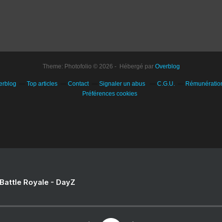
Theme: Photofolio © 2026 - Hébergé par
Overblog
erblog
Top articles
Contact
Signaler un abus
C.G.U.
Rémunération 
Préférences cookies
 Battle Royale - DayZ