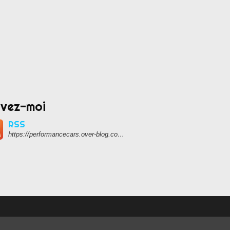
ivez-moi
RSS
https://performancecars.over-blog.com/rss