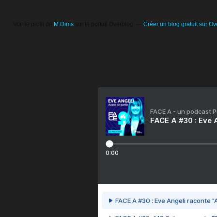
Voir le profil de
M.Dims
sur le portail Overblog
Créer un blog gratuit sur Ov
FACE A - un podcast 
FACE A #30 : Eve A
0:00
FACE A #30 : Eve Angeli raconte "A