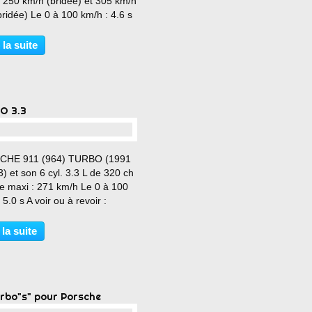
: 250 km/h (bridée) et 305 km/h
ridée) Le 0 à 100 km/h : 4.6 s
e maxi : 650 Nm Prix : 114 000
 machine de OUFFFFF !!!!
 la suite
O 3.3
…
CHE 911 (964) TURBO (1991
) et son 6 cyl. 3.3 L de 320 ch
se maxi : 271 km/h Le 0 à 100
 5.0 s A voir ou à revoir :
//performancecars.over-
com/2016/10/3.6-turbo.html
 la suite
rbo"s" pour Porsche