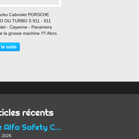
…
urbo Cabriolet PORSCHE
O OU TURBO S 911 - 911
olet - Cayenne - Panamera
 la grosse machine !!!! Alors
modèle vous préférez ?
ne Turbo S 911 Turbo
 la suite
era Turbo S 911 Turbo S
olet Cayenne Turbo S 911
911 Turbo...
ticles récents
Une Alfa Safety Car
t 2026