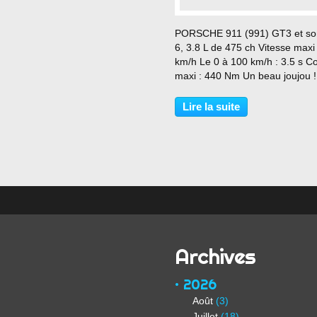
…
PORSCHE 911 (991) GT3 et son
6, 3.8 L de 475 ch Vitesse maxi
km/h Le 0 à 100 km/h : 3.5 s C
maxi : 440 Nm Un beau joujou !
Lire la suite
Archives
2026
Août
(3)
Juillet
(18)