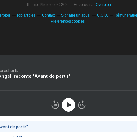
Theme: Photofolio © 2026 - Hébergé par
Overblog
erblog
Top articles
Contact
Signaler un abus
C.G.U.
Rémunération 
Préférences cookies
Purecharts
ngeli raconte "Avant de partir"
vant de partir"