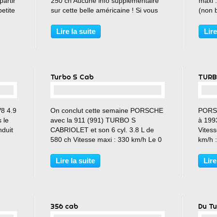
partir
250 ch Aucune info supplémentaire
maxi 
etite
sur cette belle américaine ! Si vous
(non b
en avez , n'hésitez pas à vous
Coupl
manifester 😉
€ Une
Lire la suite
Lire
Turbo S Cab
TURB
…
8 4.9
On conclut cette semaine PORSCHE
PORS
 le
avec la 911 (991) TURBO S
à 1993
nduit
CABRIOLET et son 6 cyl. 3.8 L de
Vites
580 ch Vitesse maxi : 330 km/h Le 0
km/h :
ive a
à 100 km/h : 3.0 s (avec Sport
https:
iété
Chrono) Couple maxi : 700 Nm Prix
blog.
Lire la suite
Lire
our
(2019) : (à partir de) 221 615 €
356 cab
Du Tu