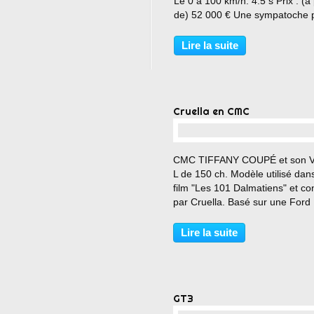
Le 0 à 100 km/h: 4.5 s Prix : (à 
de) 52 000 € Une sympatoche p
bombinette !!!
Lire la suite
Cruella en CMC
…
CMC TIFFANY COUPÉ et son V
L de 150 ch. Modèle utilisé dans
film "Les 101 Dalmatiens" et co
par Cruella. Basé sur une Ford
Mercury, une petite série exclus
été fabriqué aux USA par la soc
Lire la suite
CMC. Une spéciale dédicace p
NOËL 🎅🤶
GT3