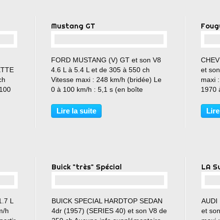
Mustang GT
Foug
…
FORD MUSTANG (V) GT et son V8
CHEV
ETTE
4.6 L à 5.4 L et de 305 à 550 ch
et son
ch
Vitesse maxi : 248 km/h (bridée) Le
maxi 
 100
0 à 100 km/h : 5,1 s (en boîte
1970 
manuelle) 5,5 s (en boîte auto) A voir
E
ou à revoir :
Lire la suite
Lire
https://performancecars.over-
blog.com/2017/02/gt-en-double.html
Buick "très" Spécial
LA S
…
.7 L
BUICK SPECIAL HARDTOP SEDAN
AUDI 
m/h
4dr (1957) (SERIES 40) et son V8 de
et so