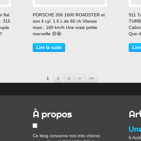
…
 flat
PORSCHE 356 1600 ROADSTER et
911 T
 : 315
son 4 cyl. 1.6 L de 60 ch Vitesse
TURB
ouple
maxi : 160 km/h Une vraie petite
Cabri
!!
merveille 😍🤩
Que de
quel 
Cayen
Lire la suite
Lire
Panam
Cabri
Turbo 
1
2
3
>
>>
À propos
Ar
Ce blog concerne nos très chères
6 Aoû