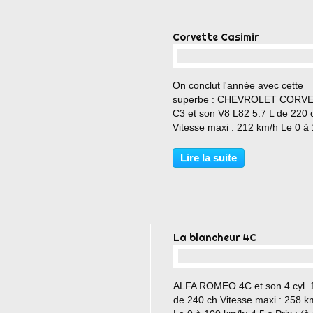
Corvette Casimir
…
On conclut l'année avec cette
superbe : CHEVROLET CORV
C3 et son V8 L82 5.7 L de 220 
Vitesse maxi : 212 km/h Le 0 à
km/h : 6.5 s BON REVEILLON A
TOUTES ET A TOUS ET ON S
Lire la suite
RETROUVE EN 2017 AVEC DE
NOUVELLES ... BELLES ET
GROSSES MACHINES !!!...
La blancheur 4C
…
ALFA ROMEO 4C et son 4 cyl. 1
de 240 ch Vitesse maxi : 258 k