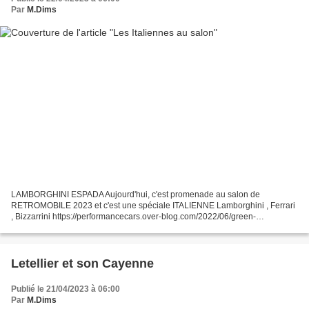
Par
M.Dims
LAMBORGHINI ESPADA Aujourd'hui, c'est promenade au salon de
RETROMOBILE 2023 et c'est une spéciale ITALIENNE Lamborghini , Ferrari
, Bizzarrini https://performancecars.over-blog.com/2022/06/green-
espada.html https://performancecars.over-blog.com/2019/03/vous-avez-dit-
bizzarrini-comme-c-est-bizzarrini.html...
Letellier et son Cayenne
Publié le 21/04/2023 à 06:00
Par
M.Dims