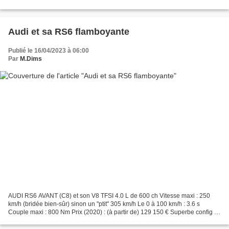
blog.com/2022/01/g63-au-choix.html FERRARI 812 SUPERFAST
https://performancecars.over-blog.com/2018/11/une-fefe-super-rapide.html...
Audi et sa RS6 flamboyante
Publié le 16/04/2023 à 06:00
Par
M.Dims
AUDI RS6 AVANT (C8) et son V8 TFSI 4.0 L de 600 ch Vitesse maxi : 250
km/h (bridée bien-sûr) sinon un "ptit" 305 km/h Le 0 à 100 km/h : 3.6 s
Couple maxi : 800 Nm Prix (2020) : (à partir de) 129 150 € Superbe config ,
j'aime beaucoup ces petites touches...