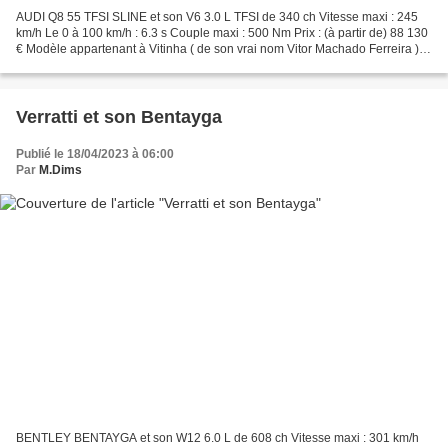
AUDI Q8 55 TFSI SLINE et son V6 3.0 L TFSI de 340 ch Vitesse maxi : 245
km/h Le 0 à 100 km/h : 6.3 s Couple maxi : 500 Nm Prix : (à partir de) 88 130
€ Modèle appartenant à Vitinha ( de son vrai nom Vitor Machado Ferreira )
milieu du P aris S t G ermain...
Verratti et son Bentayga
Publié le 18/04/2023 à 06:00
Par
M.Dims
BENTLEY BENTAYGA et son W12 6.0 L de 608 ch Vitesse maxi : 301 km/h