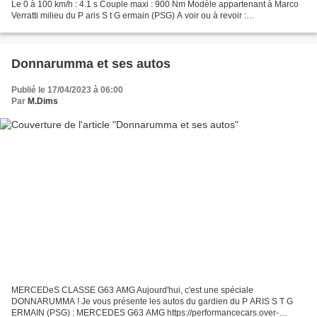
Le 0 à 100 km/h : 4.1 s Couple maxi : 900 Nm Modèle appartenant à Marco
Verratti milieu du P aris S t G ermain (PSG) A voir ou à revoir :
https://performancecars.over-blog.com/2021/0...
Donnarumma et ses autos
Publié le 17/04/2023 à 06:00
Par
M.Dims
MERCEDeS CLASSE G63 AMG Aujourd'hui, c'est une spéciale
DONNARUMMA ! Je vous présente les autos du gardien du P ARIS S T G
ERMAIN (PSG) : MERCEDES G63 AMG https://performancecars.over-