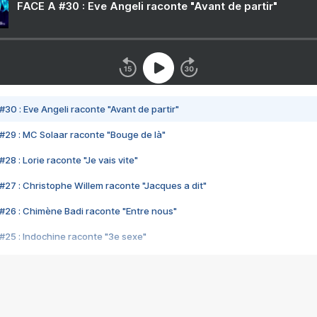
FACE A #30 : Eve Angeli raconte "Avant de partir"
#30 : Eve Angeli raconte "Avant de partir"
#29 : MC Solaar raconte "Bouge de là"
28 : Lorie raconte "Je vais vite"
#27 : Christophe Willem raconte "Jacques a dit"
#26 : Chimène Badi raconte "Entre nous"
#25 : Indochine raconte "3e sexe"
#24 : Zaho raconte "C'est chelou"
#23 : Patrick Bruel raconte "Au café des délices"
#22 : Kyo raconte "Le chemin"