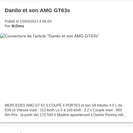
Danilo et son AMG GT63s
Publié le 15/04/2023 à 06:00
Par
M.Dims
MERCEDES AMG GT 63 S COUPÉ 4 PORTES et son V8 biturbo 4.0 L de
639 ch Vitesse maxi : 315 km/h Le 0 à 100 km/h : 3.2 s Couple maxi : 900
Nm Prix : (à partir de) 170 500 € Modèle appartenant à Danilo Pereira milieu
du P aris S t G ermain (PSG) A voir ou...