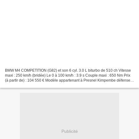
BMW M4 COMPETITION (G82) et son 6 cyl. 3.0 L biturbo de 510 ch Vitesse
maxi : 250 km/h (bridée) Le 0 à 100 km/h : 3.9 s Couple maxi : 650 Nm Prix
(à partir de) : 104 550 € Modèle appartenant à Presnel Kimpembe défenseur
du P aris S t G ermain (PSG) A...
Publicité