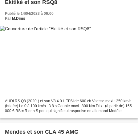
Ekitiké et son RSQ8
Publié le 14/04/2023 à 06:00
Par
M.Dims
AUDI RS Q8 (2020-) et son V8 4.0 L TFSI de 600 ch Vitesse maxi : 250 km/h
(bridée) Le 0 à 100 km/h : 3.8 s Couple maxi : 800 Nm Prix : (à partir de) 155
000 € RS = R enn S port qui signifie ultrasportive en allemand Modèle
appartenant à Hugo Ekitiké attaquant...
Mendes et son CLA 45 AMG