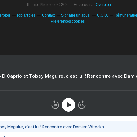
Theme: Photofolio © 2026 - Hébergé par
Overblog
erblog
Top articles
Contact
Signaler un abus
C.G.U.
Rémunération 
Préférences cookies
 DiCaprio et Tobey Maguire, c'est lui ! Rencontre avec Dam
bey Maguire, c'est lui ! Rencontre avec Damien Witecka