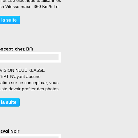
 et 150 électrique totalisant les
ch Vitesse maxi : 360 Km/h Le
00 km/h : 2.4 s Couple maxi :
m Prix : (env.) 2 000 000 € HT
 la suite
 000 € pour l'option Speedster
e...
oncept chez BM
…
VISION NEUE KLASSE
PT N'ayant aucune
ation sur ce concept car, vous
juste devoir profiter des photos
quez sur ce ptit lien qui parlera
de ce modèle fort sympathique
 la suite
ttps://www.bmw.fr/fr/plus-de-
ncept-cars/vis...
eval Noir