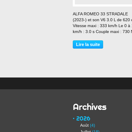
…
ALFA ROMEO 33 STRADALE
(2023-) et son V6 3.0 L de 620 
Vitesse maxi : 333 km/h Le 0 à
km/h : 3.0 s Couple maxi : 730
Modèle qui existe en 2 versions
(thermique que je vous présent
Lire la suite
électrique de 750 ch). Bolide
fabriqué à 33 EXEMPLAIRES.
STRADALE...
Archives
2026
Août
(4)
Juillet
(18)