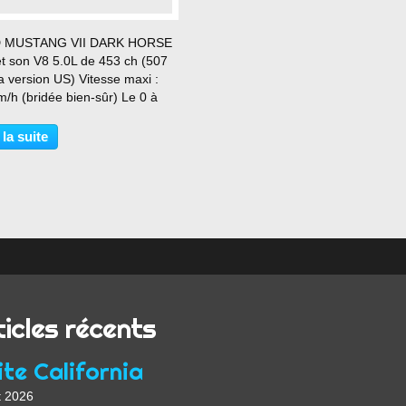
…
 MUSTANG VII DARK HORSE
et son V8 5.0L de 453 ch (507
a version US) Vitesse maxi :
/h (bridée bien-sûr) Le 0 à
/h : 4.6 s Couple maxi : 567
x : (à partir de) 71 300 € (+ 70
 la suite
 de malus)
ticles récents
te California
t 2026