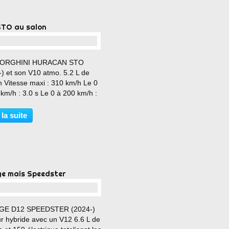
STO au salon
…
ORGHINI HURACAN STO
) et son V10 atmo. 5.2 L de
h Vitesse maxi : 310 km/h Le 0
km/h : 3.0 s Le 0 à 200 km/h :
 Couple maxi : 565 Nm Prix
 : (à partir de) 299 994 € ==>
 la suite
ez le prix sur l'affiche des
 3 et 4 ==>...
ge mais Speedster
…
GE D12 SPEEDSTER (2024-)
r hybride avec un V12 6.6 L de