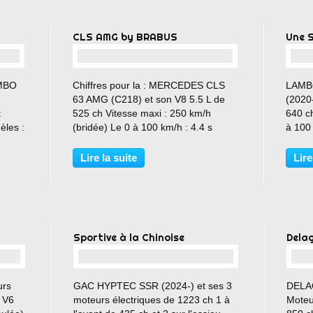
CLS AMG by BRABUS
Une 
…
OMBO
Chiffres pour la : MERCEDES CLS
LAMB
63 AMG (C218) et son V8 5.5 L de
(2020-
t
525 ch Vitesse maxi : 250 km/h
640 c
les :
(bridée) Le 0 à 100 km/h : 4.4 s
à 100 
Couple maxi : 700 Nm Je n'ai pas
9.0 s
trouvé de chiffres pour ce modèle,
(2020)
Lire la suite
Lire
mais si le proprio désire se
Regard
manifester... qu'il n'hésite...
photos
e-
Sportive à la Chinoise
Dela
…
urs
GAC HYPTEC SSR (2024-) et ses 3
DELA
 V6
moteurs électriques de 1223 ch 1 à
Moteu