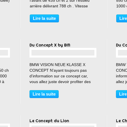
mulée)
l'avant de 435 ch et 2 sur l'essieu
850 ch
arrière délivrant 788 ch . Vitesse
1000 
ax :
maxi : 251 km/h Le 0 à 100 km/h :
0 à 1
le
1.9 s Couple maxi : 1230 Nm Prix
997 N
Lire la suite
Lire
 mm de
(aux USA) : 178 000 $
+ 200
Modèl
Du Concept X by BM
Du C
…
BMW VISION NEUE KLASSE X
BMW 
50 ch
CONCEPT N'ayant toujours pas
CONCE
1000
d'information sur ce concept car,
inform
0 à
vous allez juste devoir profiter des
allez 
 997
photos 😊 (comme pour la
😊 Cli
précédente parution 😉) Cliquez sur
plus 
Lire la suite
Lire
00
ce ptit lien qui parlera plus de ce
😉 : h
concept 😉 : https://www.bmw.fr...
bmw/co
Le Concept du Lion
Le Ch