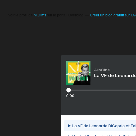
Voir le profil de
M.Dims
sur le portail Overblog
Créer un blog gratuit sur Ov
AlloCiné
La VF de Leonardo
0:00
La VF de Leonardo DiCaprio et To