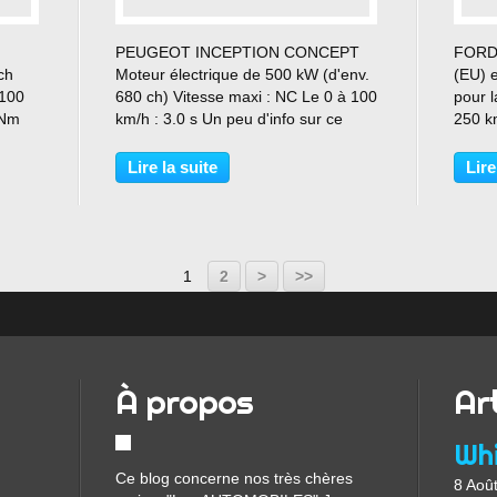
…
PEUGEOT INCEPTION CONCEPT
FORD
ch
Moteur électrique de 500 kW (d'env.
(EU) 
 100
680 ch) Vitesse maxi : NC Le 0 à 100
pour l
 Nm
km/h : 3.0 s Un peu d'info sur ce
250 km
superbe concept-car :
100 km
e et
https://www.peugeot.fr/marque/innov
Nm Pri
Lire la suite
Lire
ation/concept-car/peugeot-inception-
000 €
concept.html Quelle GUEULE...
1
2
>
>>
À propos
Ar
Whi
Ce blog concerne nos très chères
8 Aoû