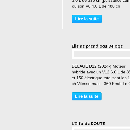
3.0 L de 395 ch (puissance cu
ou son V8 4.0 L de 480 ch
(puissance cumulée) Vitesse m
NC Le 0 à 100 km/h : NC Coup
Lire la suite
maxi : NC Dimensions : 5 353
long, 1 998 mm de large, 1...
Elle ne prend pas Delage
…
DELAGE D12 (2024-) Moteur
hybride avec un V12 6.6 L de 8
et 150 électrique totalisant les 
ch Vitesse maxi : 360 Km/h Le 
100 km/h : 2.4 s Couple maxi :
Nm Modèle fabriqué à 30
Lire la suite
EXEMPLAIRES Prix : (env.) 2 0
000 € HT
L'Alfa de ROUTE