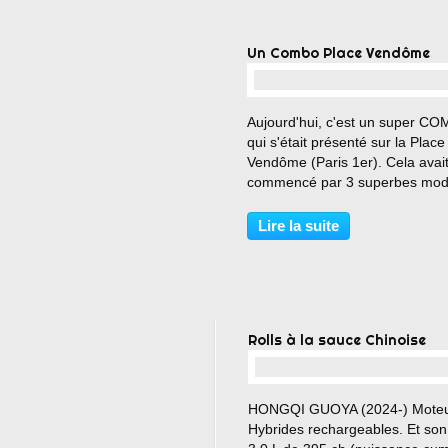
Un Combo Place Vendôme
…
Aujourd'hui, c'est un super C
qui s'était présenté sur la Place
Vendôme (Paris 1er). Cela avai
commencé par 3 superbes modè
FERRARI SF90 SPIDER
https://performancecars.over-
Lire la suite
blog.com/2024/09/une-sf90-a-l-
hermitage.html FERRARI F40
https://performancecars.over-
blog.com/2019/07/une-ferrari-d
legende.html...
Rolls à la sauce Chinoise
…
HONGQI GUOYA (2024-) Mote
Hybrides rechargeables. Et son