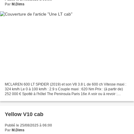
Par
M.Dims
MCLAREN 600 LT SPIDER (2019) et son V8 3.8 L de 600 ch Vitesse maxi :
324 km/h Le 0 à 100 km/h : 2.9 s Couple maxi : 620 Nm Prix : (à partir de)
252 000 € Spotté à l'hôtel The Peninsula Paris 16e A voir ou à revoir :
https://performancecars.over-blog...
Yellow V10 cab
Publié le 25/08/2025 à 06:00
Par
M.Dims