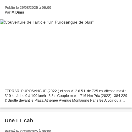
Publié le 29/08/2025 à 06:00
Par
M.Dims
FERRARI PUROSANGUE (2022-) et son V12 6.5 L de 725 ch Vitesse maxi :
310 km/h Le 0 à 100 km/h : 3.3 s Couple maxi : 716 Nm Prix (2022) : 384 229
€ Spotté devant le Plaza Athénée Avenue Montaigne Paris 8e A voir ou à
revoir : https://performancecars.over-blog.com/2024/11/un-pur-sang-
embouteille.html...
Une LT cab
Publié le 27/08/2025 à 06:00