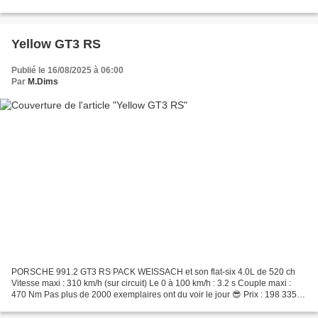
teinte appelée " MAGMABEAM " est disponible...
Yellow GT3 RS
Publié le 16/08/2025 à 06:00
Par
M.Dims
PORSCHE 991.2 GT3 RS PACK WEISSACH et son flat-six 4.0L de 520 ch
Vitesse maxi : 310 km/h (sur circuit) Le 0 à 100 km/h : 3.2 s Couple maxi :
470 Nm Pas plus de 2000 exemplaires ont du voir le jour 😎 Prix : 198 335 €
(Prix client conseillé) Superbe série...