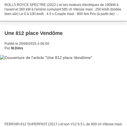
ROLLS ROYCE SPECTRE (2022-) et ses moteurs électriques de 190kW à
l'avant et 360 kW à l'arrière cumulant 585 ch Vitesse maxi : 250 km/h (bridée
bien-sûr) Le 0 à 100 km/h : 4.5 s Couple maxi : 900 Nm Prix (à partir de) :
340 000 € Spotté devant l'hôtel...
Une 812 place Vendôme
Publié le 20/08/2025 à 06:00
Par
M.Dims
FERRARI 812 SUPERFAST (2017-) et son V12 6.5 L de 800 ch Vitesse maxi