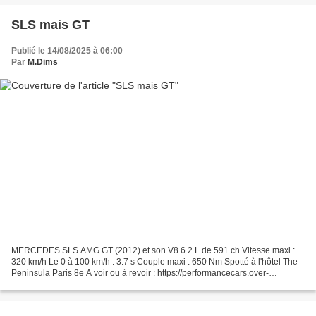
SLS mais GT
Publié le 14/08/2025 à 06:00
Par
M.Dims
MERCEDES SLS AMG GT (2012) et son V8 6.2 L de 591 ch Vitesse maxi :
320 km/h Le 0 à 100 km/h : 3.7 s Couple maxi : 650 Nm Spotté à l'hôtel The
Peninsula Paris 8e A voir ou à revoir : https://performancecars.over-
blog.com/2019/12/sls-by-amg.html