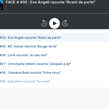
FACE A #30 : Eve Angeli raconte "Avant de partir"
#30 : Eve Angeli raconte "Avant de partir"
#29 : MC Solaar raconte "Bouge de là"
28 : Lorie raconte "Je vais vite"
#27 : Christophe Willem raconte "Jacques a dit"
#26 : Chimène Badi raconte "Entre nous"
#25 : Indochine raconte "3e sexe"
#24 : Zaho raconte "C'est chelou"
#23 : Patrick Bruel raconte "Au café des délices"
#22 : Kyo raconte "Le chemin"