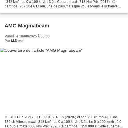
: 342 km/h Le 0 à 100 km/h : 3.0 s Couple maxi : 718 Nm Prix (2017) : (à
partir de) 287 284 € Et oui, une de plus,mais que voulez-vous je la trouve
vraiment magnifique 😍🤩. Spotté Place...
AMG Magmabeam
Publié le 18/08/2025 à 06:00
Par
M.Dims
MERCEDES AMG GT BLACK SERIES (2020-) et son V8 Biturbo 4.0 L de
730 ch Vitesse maxi : 318 km/h Le 0 à 100 km/h : 3.2 s Le 0 à 200 km/h : 9.0
s Couple maxi : 800 Nm Prix (2020) (à partir de) : 359 000 € Cette superbe