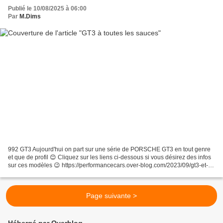
Publié le 10/08/2025 à 06:00
Par
M.Dims
992 GT3 Aujourd'hui on part sur une série de PORSCHE GT3 en tout genre
et que de profil 😊 Cliquez sur les liens ci-dessous si vous désirez des infos
sur ces modèles 😉 https://performancecars.over-blog.com/2023/09/gt3-et-
ses-510-ch.html https://performancecars.over-blog.com/2024/10/une-gt3-au-
bulgari.html...
Page suivante >