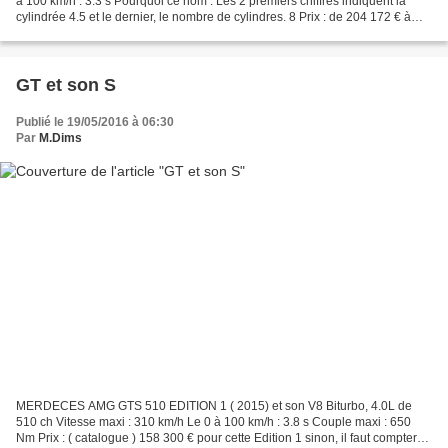
à 100 km/h : 3.3 s Pourquoi ce nom : Les 2 premiers chiffres indiquent la
cylindrée 4.5 et le dernier, le nombre de cylindres. 8 Prix : de 204 172 € à
237 796 €
GT et son S
Publié le 19/05/2016 à 06:30
Par
M.Dims
MERDECES AMG GTS 510 EDITION 1 ( 2015) et son V8 Biturbo, 4.0L de
510 ch Vitesse maxi : 310 km/h Le 0 à 100 km/h : 3.8 s Couple maxi : 650
Nm Prix : ( catalogue ) 158 300 € pour cette Edition 1 sinon, il faut compter