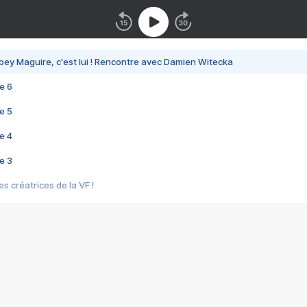
bey Maguire, c'est lui ! Rencontre avec Damien Witecka
e 6
e 5
e 4
e 3
s créatrices de la VF !
e 2
e 1
e Mektoub My Love arrive enfin ! Rencontre avec Shaïn Boumedine et Sal
i : après Toni en famille