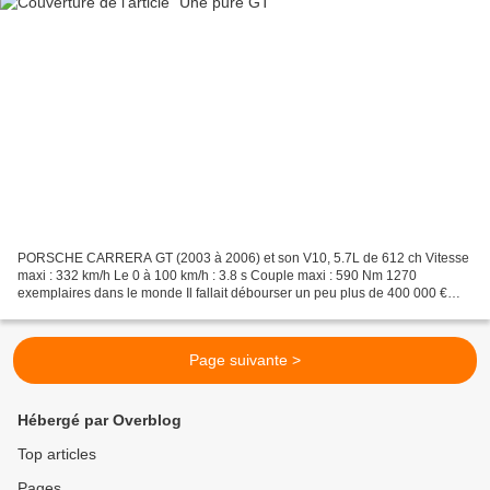
PORSCHE CARRERA GT (2003 à 2006) et son V10, 5.7L de 612 ch Vitesse
maxi : 332 km/h Le 0 à 100 km/h : 3.8 s Couple maxi : 590 Nm 1270
exemplaires dans le monde Il fallait débourser un peu plus de 400 000 €
pour l'acquérir. De nos jours compter à peu prêt...
Page suivante >
Hébergé par Overblog
Top articles
Pages