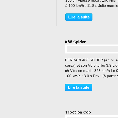
150 ch Vitesse maxi : 190 km/h
à 100 km/h : 11.8 s Jolie mami
????
Lire la suite
488 Spider
…
FERRARI 488 SPIDER (en blue
corsa) et son V8 biturbo 3.9 L 
ch Vitesse maxi : 325 km/h Le 
100 km/h : 3.0 s Prix : (à partir 
232 399 € pour une carte grise
ch fiscaux !!!! Il vous faudra 14 
Lire la suite
pour avoir la tête à l'air .
Traction Cab