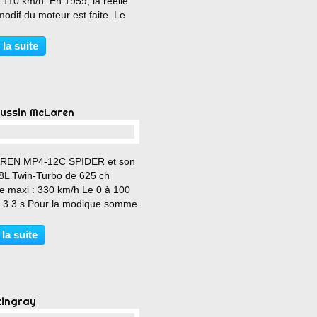
 110 km/h. En 1959, la réelle
odif du moteur est faite. Le
cm3 passe à 1200 et de 22 à
 Nouvelle boite à 4 rapports
 la suite
ro. Les phares deviennent
riques, et le...
oussin McLaren
…
REN MP4-12C SPIDER et son
.8L Twin-Turbo de 625 ch
se maxi : 330 km/h Le 0 à 100
: 3.3 s Pour la modique somme
32 800 € (sans option) A voir
evoir :
 la suite
/performancecars.over-
com/2016/08/12c.html
tingray