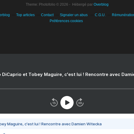
Theme: Photofolio © 2026 - Hébergé par
Overblog
erblog
Top articles
Contact
Signaler un abus
C.G.U.
Rémunération 
Préférences cookies
 DiCaprio et Tobey Maguire, c'est lui ! Rencontre avec Dam
bey Maguire, c'est lui ! Rencontre avec Damien Witecka