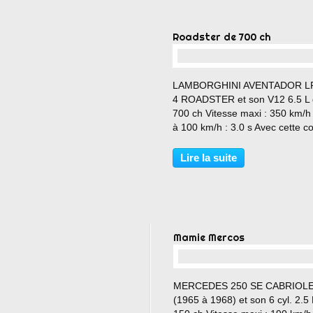
Roadster de 700 ch
…
LAMBORGHINI AVENTADOR L
4 ROADSTER et son V12 6.5 L
700 ch Vitesse maxi : 350 km/h
à 100 km/h : 3.0 s Avec cette c
on a envie de se baigner dans 
piscine !!!! A voir ou à revoir d'a
Lire la suite
Aventador :
http://performancecars.over-
blog.com/2016/02/un-taureau-
les-rues-parisiennes.html...
Mamie Mercos
…
MERCEDES 250 SE CABRIOL
(1965 à 1968) et son 6 cyl. 2.5 