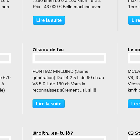
 Le 0
: 250 km/h Le 0 à 100 km/h : 5.2 s
maxi :
e non
Prix : 43 000 € Belle machine avec
1ère m
ses jantes de 22 pouces
1000 
30 ch.
Lire la suite
Lire
synch
asymét
Oiseau de feu
Le p
…
PONTIAC FIREBIRD (3ieme
MCLA
de 670
génération) Du L4 2.5 L de 90 ch au
V8, 3
0 à
V8 5.0 L de 190 ch Vous la
Vites
de)
reconnaissez sûrement ..si, si !!!
km/h 
 à 62
Toute en noire et une ligne rouge qui
de : 2
s
va de gauche à droite ... Kitt dans
ou à r
Lire la suite
Lire
K2000 bien-sûr !!!
http:/
blog.
Wraith...es-tu là?
C3 S