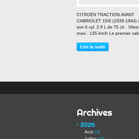
…
CITROËN TRACTION AVANT
CABRIOLET 15/6 (1939-1944) 
son 6 cyl. 2.9 L de 75 ch . Vites
maxi : 135 km/h Le premier cabr
Citroën Traction est présenté e
1934.
Lire la suite
Archives
2026
Août
(3)
Juillet
(18)