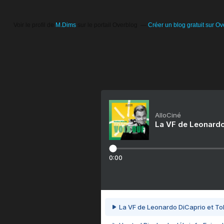
Voir le profil de
M.Dims
sur le portail Overblog
Créer un blog gratuit sur Ov
AlloCiné
La VF de Leonardo
0:00
La VF de Leonardo DiCaprio et To