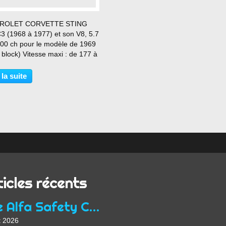
…
ROLET CORVETTE STING
3 (1968 à 1977) et son V8, 5.7
300 ch pour le modèle de 1969
 block) Vitesse maxi : de 177 à
m/h Le 0 à 100 km/h : de 5.7 à
Une caisse mythique !!!!
 la suite
ticles récents
Une Alfa Safety Car
t 2026