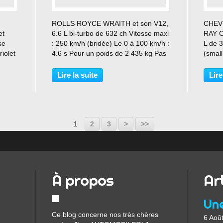
…
ROLLS ROYCE WRAITH et son V12,
CHEV
et
6.6 L bi-turbo de 632 ch Vitesse maxi
RAY C
se
: 250 km/h (bridée) Le 0 à 100 km/h :
L de 
iolet
4.6 s Pour un poids de 2 435 kg Pas
(small
n mai
mal la bête !!!
218 k
7.5 s 
Lire la suite
Lire
1
2
3
>
>>
À propos
Ar
Ce blog concerne nos très chères
6 Aoû