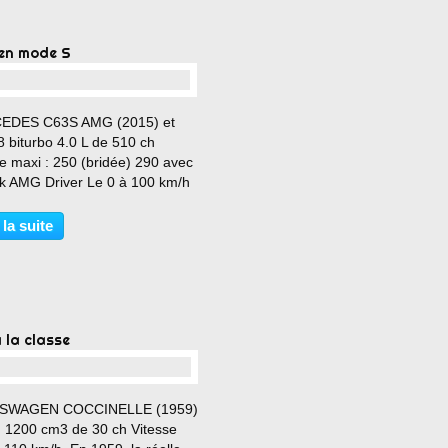
en mode S
…
EDES C63S AMG (2015) et
 biturbo 4.0 L de 510 ch
e maxi : 250 (bridée) 290 avec
ck AMG Driver Le 0 à 100 km/h
s Couple maxi : 700 Nm Prix : à
 de 97 650 €
 la suite
 la classe
…
SWAGEN COCCINELLE (1959)
n 1200 cm3 de 30 ch Vitesse