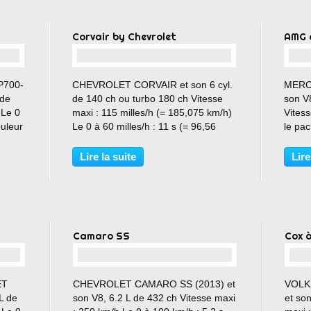
Corvair by Chevrolet
AMG 
…
P700-
CHEVROLET CORVAIR et son 6 cyl.
MERC
 de
de 140 ch ou turbo 180 ch Vitesse
son V8
 Le 0
maxi : 115 milles/h (= 185,075 km/h)
Vitess
ouleur
Le 0 à 60 milles/h : 11 s (= 96,56
le pa
une
km/h) De quoi faire, tout de même,
: 4.1 
utres
de bonnes balades !!!
partir
Lire la suite
Lire
dans-
Camaro SS
Cox à
…
ET
CHEVROLET CAMARO SS (2013) et
VOLK
L de
son V8, 6.2 L de 432 ch Vitesse maxi
et so