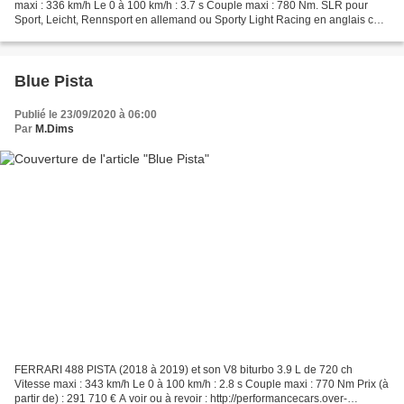
maxi : 336 km/h Le 0 à 100 km/h : 3.7 s Couple maxi : 780 Nm. SLR pour
Sport, Leicht, Rennsport en allemand ou Sporty Light Racing en anglais ce
qui signifie ... Voiture de course légère
Blue Pista
Publié le 23/09/2020 à 06:00
Par
M.Dims
FERRARI 488 PISTA (2018 à 2019) et son V8 biturbo 3.9 L de 720 ch
Vitesse maxi : 343 km/h Le 0 à 100 km/h : 2.8 s Couple maxi : 770 Nm Prix (à
partir de) : 291 710 € A voir ou à revoir : http://performancecars.over-