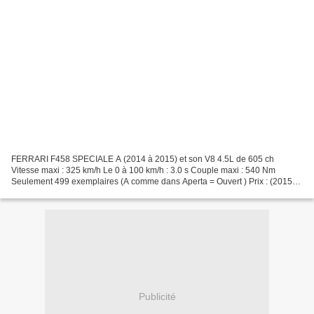
FERRARI F458 SPECIALE A (2014 à 2015) et son V8 4.5L de 605 ch
Vitesse maxi : 325 km/h Le 0 à 100 km/h : 3.0 s Couple maxi : 540 Nm
Seulement 499 exemplaires (A comme dans Aperta = Ouvert ) Prix : (2015)
261 218 € A voir ou à revoir : http://performancecars.over-
blog.com/2020/03/une-speciale-a-paname.html...
Publicité