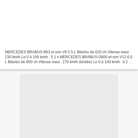
MERCEDES BRABUS B63 et son V8 5.5 L Biturbo de 620 ch Vitesse maxi :
230 km/h Le 0 à 100 km/h : 5.1 s MERCEDES BRABUS G800 et son V12 6.0
L Biturbo de 800 ch Vitesse maxi : 270 km/h (bridée) Le 0 à 100 km/h : 4.2 s
ALORS, QUEL EST VOTRE PRÉFÉRÉ ?????