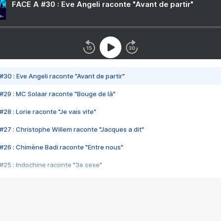
FACE A #30 : Eve Angeli raconte "Avant de partir"
#30 : Eve Angeli raconte "Avant de partir"
#29 : MC Solaar raconte "Bouge de là"
28 : Lorie raconte "Je vais vite"
#27 : Christophe Willem raconte "Jacques a dit"
#26 : Chimène Badi raconte "Entre nous"
#25 : Indochine raconte "3e sexe"
#24 : Zaho raconte "C'est chelou"
#23 : Patrick Bruel raconte "Au café des délices"
#22 : Kyo raconte "Le chemin"