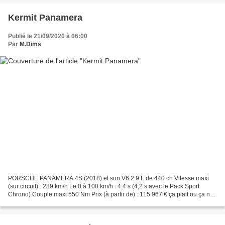
Kermit Panamera
Publié le 21/09/2020 à 06:00
Par
M.Dims
PORSCHE PANAMERA 4S (2018) et son V6 2.9 L de 440 ch Vitesse maxi
(sur circuit) : 289 km/h Le 0 à 100 km/h : 4.4 s (4,2 s avec le Pack Sport
Chrono) Couple maxi 550 Nm Prix (à partir de) : 115 967 € ça plait ou ça ne
plait pas , mais bon, franchement,...