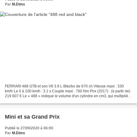
Par
M.Dims
FERRARI 488 GTB et son V8 3.9 L Biturbo de 670 ch Vitesse maxi : 330
km/h Le 0 à 100 km/h : 3.1 s Couple maxi : 760 Nm Prix (2017) : (à partir de)
219 607 € Le « 488 » indique le volume d'un cylindre en cm3, qui multiplié
par 8 donne 3904 cm3 = (3.9 L)...
Mini et sa Grand Prix
Publié le 27/09/2020 à 06:00
Par
M.Dims