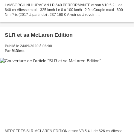
LAMBORGHINI HURACAN LP-640 PERFORMANTE et son V10 5.2 L de
640 ch Vitesse maxi : 325 km/h Le 0 à 100 km/h : 2.9 s Couple maxi : 600
Nm Prix (2017-à partir de) : 237 160 € A voir ou à revoir :
http://performancecars.over-blog.com/2019/12/green-performante.html...
SLR et sa McLaren Edition
Publié le 24/09/2020 à 06:00
Par
M.Dims
MERCEDES SLR MCLAREN EDITION et son V8 5.4 L de 626 ch Vitesse