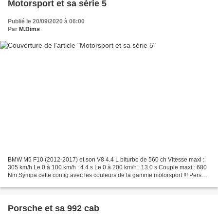
Motorsport et sa série 5
Publié le 20/09/2020 à 06:00
Par
M.Dims
BMW M5 F10 (2012-2017) et son V8 4.4 L biturbo de 560 ch Vitesse maxi :
305 km/h Le 0 à 100 km/h : 4.4 s Le 0 à 200 km/h : 13.0 s Couple maxi : 680
Nm Sympa cette config avec les couleurs de la gamme motorsport !!! Perso,
je n'aurais pas choisi ces jantes,...
Porsche et sa 992 cab