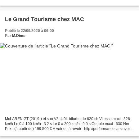
blog.com/2019/12/sur-la-piste-de-la-jaune-a-bandes-noires.html...
Le Grand Tourisme chez MAC
Publié le 22/09/2020 à 06:00
Par
M.Dims
McLAREN GT (2019-) et son V8, 4.0L biturbo de 620 ch Vitesse maxi : 326
km/h Le 0 à 100 km/h : 3.2 s Le 0 à 200 km/h : 9.0 s Couple maxi : 630 Nm
Prix : (à partir de) 199 500 € A voir ou à revoir : http://performancecars.over-
blog.com/2020/02/une-gt-...