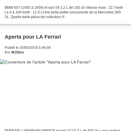
BMW 507 (1955 à 1959) et son V8 3.2 L de 150 ch Vitesse maxi : 217 km/h
Le 0 à 100 km/h : 11.0 s Une belle petite concurrente de la Mercedes 300
SL. Quelle belle pièce de collection !!!
Aperta pour LA Ferrari
Publié le 25/05/2019 à 06:00
Par
M.Dims
FERRARI LaFERRARI APERTA et son V12 6.3 L de 800 ch + son moteur