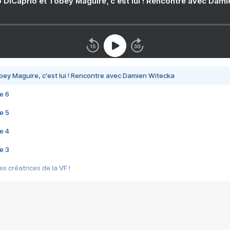
 DiCaprio et Tobey Maguire, c'est lui ! Rencontre avec Dam
bey Maguire, c'est lui ! Rencontre avec Damien Witecka
e 6
e 5
e 4
e 3
s créatrices de la VF !
e 2
e 1
e Mektoub My Love arrive enfin ! Rencontre avec Shaïn Boumedine et Sal