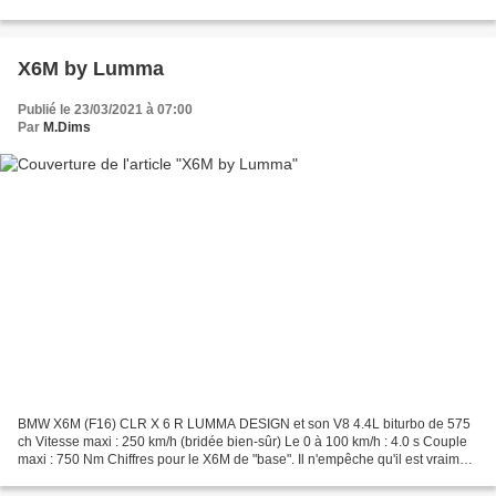
Nm https://performancecars.over-blog.com/2020/08/f8-et-son-v8.html...
X6M by Lumma
Publié le 23/03/2021 à 07:00
Par
M.Dims
BMW X6M (F16) CLR X 6 R LUMMA DESIGN et son V8 4.4L biturbo de 575
ch Vitesse maxi : 250 km/h (bridée bien-sûr) Le 0 à 100 km/h : 4.0 s Couple
maxi : 750 Nm Chiffres pour le X6M de "base". Il n'empêche qu'il est vraiment
superbe ce mastodonte !!!! Dans...