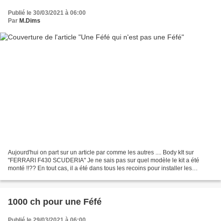
Publié le 30/03/2021 à 06:00
Par
M.Dims
Aujourd'hui on part sur un article par comme les autres .... Body kIt sur
"FERRARI F430 SCUDERIA" Je ne sais pas sur quel modèle le kit a été
monté !!?? En tout cas, il a été dans tous les recoins pour installer les
produits du Cheval cabré... amusant...
1000 ch pour une Féfé
Publié le 29/03/2021 à 06:00