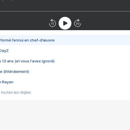
nsformé l’ennui en chef-d’œuvre
 DayZ
 a 13 ans (et vous l'avez ignoré)
e (littéralement)
im Rayan
 toutes les règles
s les jeux vidéo
us choquant de Rockstar ? - Le scandale BULLY
e plus moche de Steam