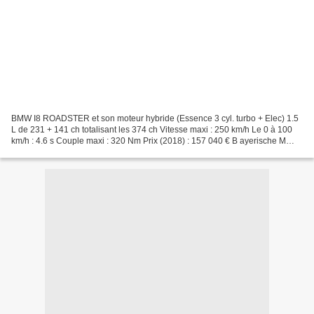
BMW I8 ROADSTER et son moteur hybride (Essence 3 cyl. turbo + Elec) 1.5
L de 231 + 141 ch totalisant les 374 ch Vitesse maxi : 250 km/h Le 0 à 100
km/h : 4.6 s Couple maxi : 320 Nm Prix (2018) : 157 040 € B ayerische M
otoren W erke (fabrique de moteurs...