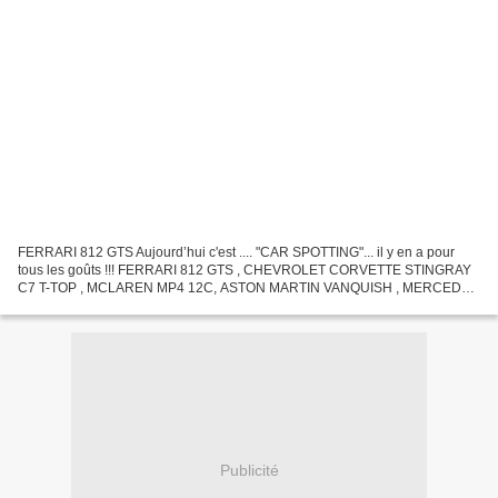
FERRARI 812 GTS Aujourd’hui c'est .... "CAR SPOTTING"... il y en a pour
tous les goûts !!! FERRARI 812 GTS , CHEVROLET CORVETTE STINGRAY
C7 T-TOP , MCLAREN MP4 12C, ASTON MARTIN VANQUISH , MERCEDES
CLASSE G 4x4², NISSAN GT-R , AUDI RS8 V10+ LAMBORGHINI...
Publicité