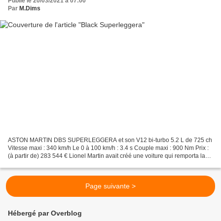
Publié le 20/03/2021 à 07:00
Par
M.Dims
ASTON MARTIN DBS SUPERLEGGERA et son V12 bi-turbo 5.2 L de 725 ch
Vitesse maxi : 340 km/h Le 0 à 100 km/h : 3.4 s Couple maxi : 900 Nm Prix :
(à partir de) 283 544 € Lionel Martin avait créé une voiture qui remporta la
course d' Aston Clinton, dont il...
Page suivante >
Hébergé par Overblog