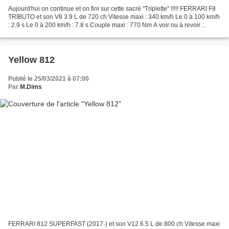
Aujourd'hui on continue et on fini sur cette sacré "Triplette" !!!!! FERRARI F8
TRIBUTO et son V8 3.9 L de 720 ch Vitesse maxi : 340 km/h Le 0 à 100 km/h
: 2.9 s Le 0 à 200 km/h : 7.8 s Couple maxi : 770 Nm A voir ou à revoir
https://performancecars.over-blog.com/2020/08/f8-et-son-v8.html...
Yellow 812
Publié le 25/03/2021 à 07:00
Par
M.Dims
FERRARI 812 SUPERFAST (2017-) et son V12 6.5 L de 800 ch Vitesse maxi