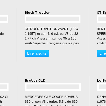
Black Traction
GT S
…
CITROËN TRACTION AVANT (1934
BENT
 de
à 1957) et son 4, 6 cyl. ou V8 de 32
SPEED
à 77 ch Vitesse maxi : de 95 à 135
Vites
km/h Superbe Française qui n'a pas
km/h :
0 000
pris une ride !!!!!
Lire la suite
Lire
Brabus GLE
La B
…
02 Ci
MERCEDES GLE COUPÉ BRABUS
RENAU
ch
630 et son V8 biturbo, 5.5 L de 630
(1976