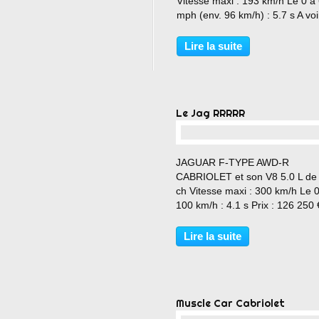
Vitesse maxi : 193 km/h Le 0 à
mph (env. 96 km/h) : 5.7 s A voi
revoir : http://performancecars.
blog.com/2016/11/302-mustang
Lire la suite
Le Jag RRRRR
…
JAGUAR F-TYPE AWD-R
CABRIOLET et son V8 5.0 L de
ch Vitesse maxi : 300 km/h Le 
100 km/h : 4.1 s Prix : 126 250 
Lire la suite
Muscle Car Cabriolet