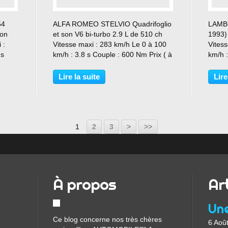
…
54
ALFA ROMEO STELVIO Quadrifoglio
LAMB
son
et son V6 bi-turbo 2.9 L de 510 ch
1993)
 :
Vitesse maxi : 283 km/h Le 0 à 100
Vites
 s
km/h : 3.8 s Couple : 600 Nm Prix ( à
km/h 
!!
partir de) : 91 400 €
Lire la suite
Lire
1
2
3
>
>>
À propos
Ar
Ce blog concerne nos très chères
6 Aoû