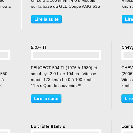
 60
ch Le 0 à 100 km/h : 4.0 s Modèle
Vites
r ou à
sur la base du GLE Coupé AMG 63S
km/h :
over-
ravir !
.html
Lire la suite
Lire
5.0.4 TI
Chev
…
PEUGEOT 504 TI (1976 à 1980) et
CHEV
 550
son 4 cyl. 2.0 L de 104 ch . Vitesse
(2006)
0 à
maxi : 173 km/h Le 0 à 100 km/h :
Vites
€
11.5 s Que de souvenirs !!!
km/h :
missile
Lire la suite
Lire
Le trèfle Stelvio
Lamb