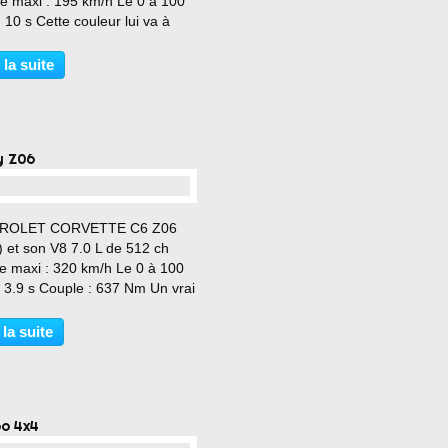
se maxi : 195 km/h Le 0 à 100
 10 s Cette couleur lui va à
!!!
 la suite
y Z06
…
ROLET CORVETTE C6 Z06
 et son V8 7.0 L de 512 ch
se maxi : 320 km/h Le 0 à 100
 3.9 s Couple : 637 Nm Un vrai
 !!!
 la suite
o 4x4