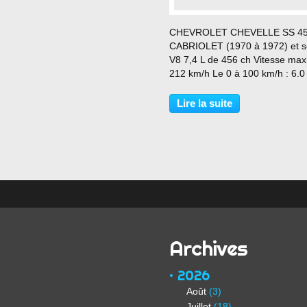
…
CHEVROLET CHEVELLE SS 4
CABRIOLET (1970 à 1972) et 
V8 7,4 L de 456 ch Vitesse maxi
212 km/h Le 0 à 100 km/h : 6.0
Superbe Muscle Car cabriolet !!
Lire la suite
Archives
2026
Août
(3)
Juillet
(18)