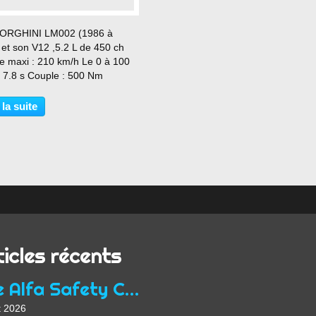
…
ORGHINI LM002 (1986 à
 et son V12 ,5.2 L de 450 ch
se maxi : 210 km/h Le 0 à 100
: 7.8 s Couple : 500 Nm
 la suite
ticles récents
Une Alfa Safety Car
t 2026