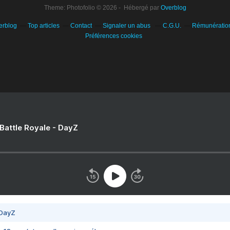
Theme: Photofolio © 2026 - Hébergé par
Overblog
erblog
Top articles
Contact
Signaler un abus
C.G.U.
Rémunération 
Préférences cookies
 Battle Royale - DayZ
 DayZ